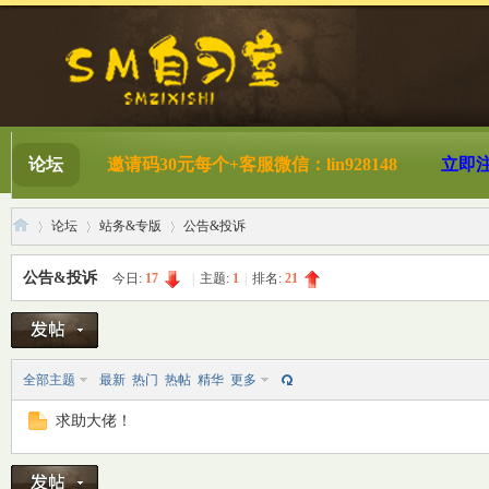
论坛
邀请码30元每个+客服微信：lin928148
立即
论坛
站务&专版
公告&投诉
公告&投诉
今日:
17
|
主题:
1
|
排名:
21
S
»
›
›
全部主题
最新
热门
热帖
精华
更多
求助大佬！