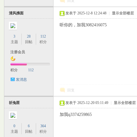
回复
清风拂面
发表于 2025-12-8 12:24:48
|
显示全部楼层
听你的，加我3082416075
3
28
112
主题
回帖
积分
交
注册会员
积分
112
发消息
回复
祈兔匪
发表于 2025-12-20 05:11:49
|
显示全部楼层
论
加我q3374259865
0
6
364
主题
回帖
积分