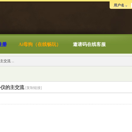
用户名
注册
Ai母狗（在线畅玩）
邀请码在线客服
交流 ...
找心仪的主交流
[复制链接]