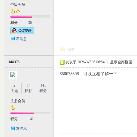
中级会员
积分
364
坛
发消息
回复
hhi375
发表于 2026-3-7 05:06:54
|
显示全部楼层
858078608，可以互相了解一下
2
14
141
主题
回帖
积分
注册会员
积分
141
发消息