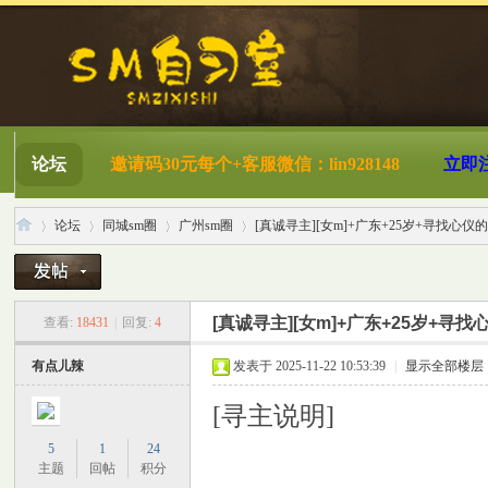
论坛
邀请码30元每个+客服微信：lin928148
立即
论坛
同城sm圈
广州sm圈
[真诚寻主][女m]+广东+25岁+寻找心仪的主
S
»
›
›
›
[真诚寻主][女m]+广东+25岁+寻
查看:
18431
|
回复:
4
有点儿辣
发表于 2025-11-22 10:53:39
|
显示全部楼层
[寻主说明]
5
1
24
主题
回帖
积分