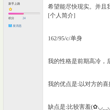
新手上路
希望能尽快现实。并且
M
[个人简介]
积分
24
发消息
162/95/c/单身
自
我的性格是前期高冷，
我的优点是:以对方的喜
缺点是:比较害羞(✿◡‿
习