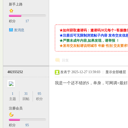
新手上路
M
积分
17
发消息
★如何获取邀请码：邀请码30元每个+客服微信：lin9
★注册后可无限制浏览帖子内容 发布交友信
★严禁未成年内容,如果发现，请举报 ！
★发布交友帖请说明城市 年龄 性别 交友要
回复
自
402355252
发表于 2025-12-27 13:59:03
|
显示全部楼层
我是一个还不错的S，单身，可网调+最好现
1
31
95
主题
回帖
积分
注册会员
积分
95
习