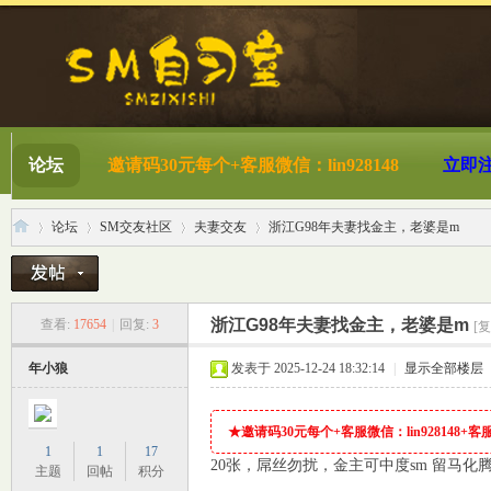
论坛
邀请码30元每个+客服微信：lin928148
立即
论坛
SM交友社区
夫妻交友
浙江G98年夫妻找金主，老婆是m
S
»
›
›
›
浙江G98年夫妻找金主，老婆是m
查看:
17654
|
回复:
3
[
年小狼
发表于 2025-12-24 18:32:14
|
显示全部楼层
★邀请码30元每个+客服微信：lin928148+客服QQ
1
1
17
20张，屌丝勿扰，金主可中度sm 留马化
主题
回帖
积分