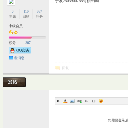
宁波2503900755有偿约调
6
110
387
主题
回帖
积分
中级会员
交
积分
387
发消息
回复
论
您需要登录