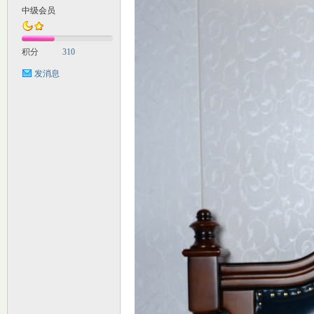
中级会员
M
积分
310
发消息
自
习