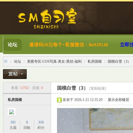
论坛
邀请码30元每个+客服微信：lin928148
立即
论坛
美图专区-COS写真-美女-黑丝-福利
私房国模
国模白雪（3）
S
»
›
›
›
国模白雪（3）
查看:
13702
|
回复:
0
[复制链接]
私房国模
发表于 2026-1-21 12:35:20
|
显示全部楼层
101
0
310
主题
回帖
积分