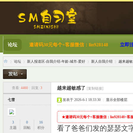
论坛
邀请码30元每个+客服微信：lin928148
立即
论坛
新人报道区-自我介绍-年龄-城市-爱好
新人自我介绍
越来越敏
S
»
›
›
›
越来越敏感了
查看:
4460
|
回复:
3
[复制链接]
七雪
发表于 2026-6-1 18:33:30
|
显示全部楼层
★邀请码30元每个+客服微信：lin928148+客服QQ
3
0
16
看了爸爸们发的瑟瑟文
主题
回帖
积分