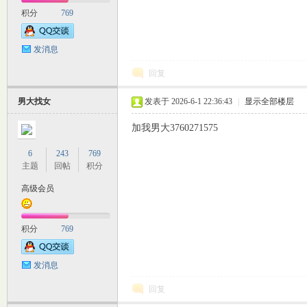
积分
769
发消息
回复
男大找女
发表于 2026-6-1 22:36:43
|
显示全部楼层
加我男大3760271575
室
6
243
769
主题
回帖
积分
高级会员
积分
769
发消息
社
回复