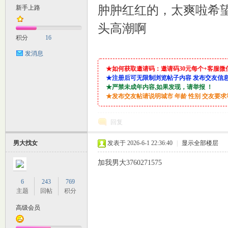
肿肿红红的，太爽啦希
新手上路
M
头高潮啊
积分
16
发消息
★如何获取邀请码：邀请码30元每个+客服微信：lin9
★注册后可无限制浏览帖子内容 发布交友信
★严禁未成年内容,如果发现，请举报 ！
★发布交友帖请说明城市 年龄 性别 交友要
回复
自
男大找女
发表于 2026-6-1 22:36:40
|
显示全部楼层
加我男大3760271575
6
243
769
主题
回帖
积分
高级会员
习