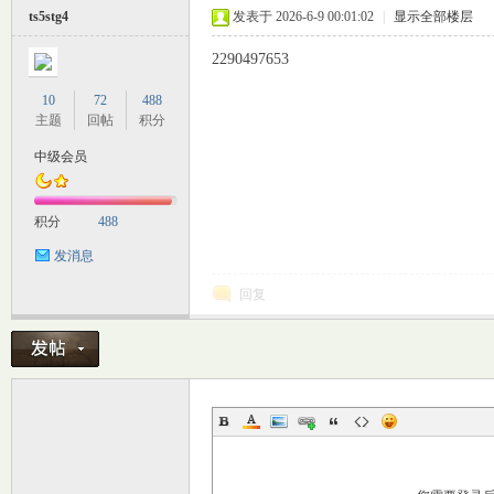
ts5stg4
发表于 2026-6-9 00:01:02
|
显示全部楼层
2290497653
10
72
488
主题
回帖
积分
中级会员
交
积分
488
发消息
回复
论