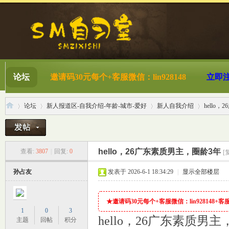
论坛
邀请码30元每个+客服微信：lin928148
立即
论坛
新人报道区-自我介绍-年龄-城市-爱好
新人自我介绍
hello
S
»
›
›
›
hello，26广东素质男主，圈龄3年
查看:
3807
|
回复:
0
[
孙占友
发表于 2026-6-1 18:34:29
|
显示全部楼层
★邀请码30元每个+客服微信：lin928148+客服QQ
1
0
3
hello，26广东素质
主题
回帖
积分