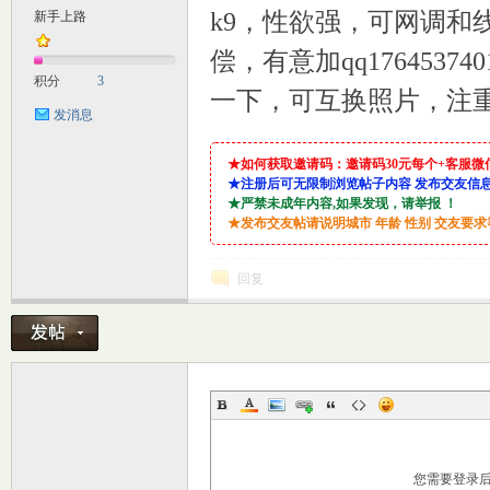
k9，性欲强，可网调和
新手上路
M
偿，有意加qq17645
积分
3
一下，可互换照片，注
发消息
★如何获取邀请码：邀请码30元每个+客服微信：lin9
★注册后可无限制浏览帖子内容 发布交友信
★严禁未成年内容,如果发现，请举报 ！
★发布交友帖请说明城市 年龄 性别 交友要
自
回复
您需要登录
习