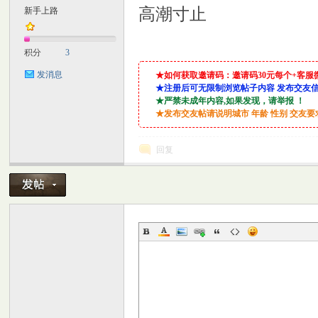
高潮寸止
新手上路
M
积分
3
发消息
★如何获取邀请码：邀请码30元每个+客服微信：lin
★注册后可无限制浏览帖子内容 发布交友
★严禁未成年内容,如果发现，请举报 ！
★发布交友帖请说明城市 年龄 性别 交友
回复
自
习