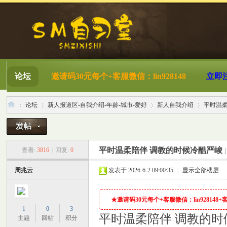
论坛
邀请码30元每个+客服微信：lin928148
立即
论坛
新人报道区-自我介绍-年龄-城市-爱好
新人自我介绍
平时温
S
»
›
›
›
平时温柔陪伴 调教的时候冷酷严峻
查看:
3816
|
回复:
0
周兆云
发表于 2026-6-2 09:00:35
|
显示全部楼层
★邀请码30元每个+客服微信：lin928148+客服Q
1
0
3
平时温柔陪伴 调教的时
主题
回帖
积分