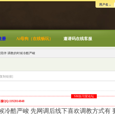
用户名
注册
Ai母狗（在线畅玩）
邀请码在线客服
柔陪伴 调教的时候冷酷严峻
[复制链接]
SM自习室论坛
Q:1192814848
候冷酷严峻 先网调后线下喜欢调教方式有 要