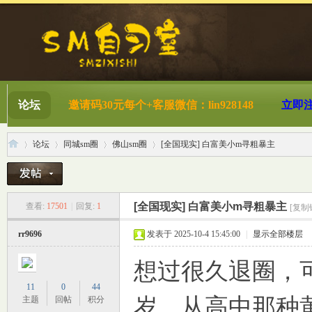
论坛
邀请码30元每个+客服微信：lin928148
立即
论坛
同城sm圈
佛山sm圈
[全国现实] 白富美小m寻粗暴主
S
»
›
›
›
[全国现实] 白富美小m寻粗暴主
查看:
17501
|
回复:
1
[复制
rr9696
发表于 2025-10-4 15:45:00
|
显示全部楼层
想过很久退圈，可
11
0
44
岁，从高中那种
主题
回帖
积分