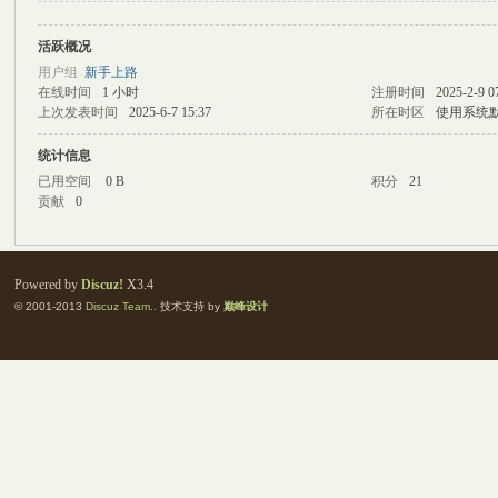
活跃概况
M
用户组
新手上路
在线时间
1 小时
注册时间
2025-2-9 0
上次发表时间
2025-6-7 15:37
所在时区
使用系统
统计信息
已用空间
0 B
积分
21
贡献
0
自
Powered by
Discuz!
X3.4
© 2001-2013
Discuz Team.
. 技术支持 by
巅峰设计
习