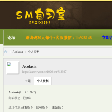
论坛
邀请码30元每个+客服微信：lin928148
立即
Acolasia
个人资料
Acolasia
https://zxscwyoencte1026.icu/?13927
S
›
›
主题
个人资料
Acolasia
(UID: 13927)
邮箱状态
已验证
统计信息
好友数 0
|
回帖数 0
|
主题数 5