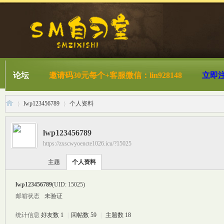
论坛
邀请码30元每个+客服微信：lin928148
立即
lwp123456789
个人资料
lwp123456789
https://zxscwyoencte1026.icu/?15025
S
›
›
主题
个人资料
lwp123456789
(UID: 15025)
邮箱状态
未验证
统计信息
好友数 1
|
回帖数 59
|
主题数 18