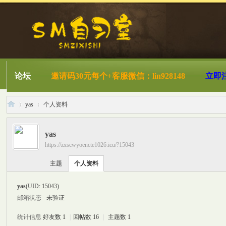
论坛
邀请码30元每个+客服微信：lin928148
立即
yas
个人资料
yas
https://zxscwyoencte1026.icu/?15043
S
›
›
主题
个人资料
yas
(UID: 15043)
邮箱状态
未验证
统计信息
好友数 1
|
回帖数 16
|
主题数 1