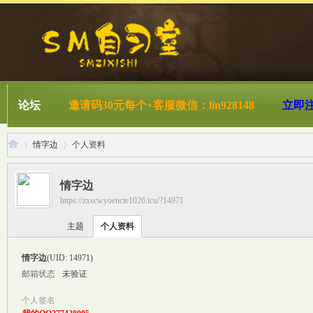
论坛
邀请码30元每个+客服微信：lin928148
立即
情字边
个人资料
情字边
https://zxscwyoencte1026.icu/?14971
S
›
›
主题
个人资料
情字边
(UID: 14971)
邮箱状态
未验证
个人签名