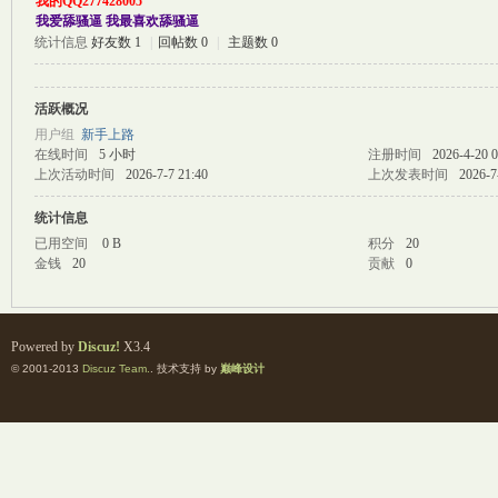
我的QQ277428005
我爱舔骚逼 我最喜欢舔骚逼
统计信息
好友数 1
|
回帖数 0
|
主题数 0
M
活跃概况
用户组
新手上路
在线时间
5 小时
注册时间
2026-4-20 0
上次活动时间
2026-7-7 21:40
上次发表时间
2026-7
统计信息
已用空间
0 B
积分
20
金钱
20
贡献
0
自
Powered by
Discuz!
X3.4
© 2001-2013
Discuz Team.
. 技术支持 by
巅峰设计
习