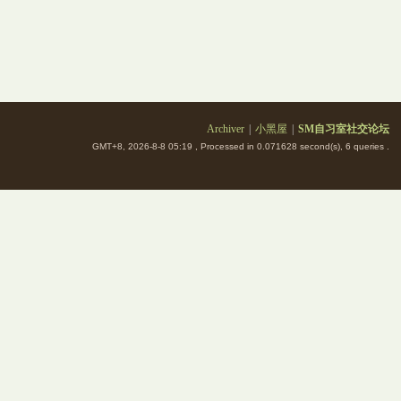
Archiver
|
小黑屋
|
SM自习室社交论坛
GMT+8, 2026-8-8 05:19
, Processed in 0.071628 second(s), 6 queries .