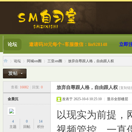
论坛
邀请码30元每个+客服微信：lin928148
立即
论坛
同城sm圈
三亚sm圈
放弃自尊跟人格，自由跟人权
S
»
›
›
›
放弃自尊跟人格，自由跟人权
查看:
16082
|
回复:
0
[复制链
金晨沉
发表于 2025-10-6 10:25:10
|
显示全部楼层
以现实为前提，
4
0
14
视频管控，一直
主题
回帖
积分