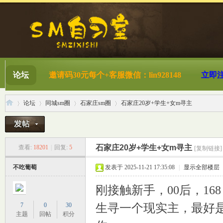
论坛
邀请码30元每个+客服微信：lin928148
立即
论坛
同城sm圈
石家庄sm圈
石家庄20岁+学生+女m寻主
S
»
›
›
›
石家庄20岁+学生+女m寻主
查看:
18201
|
回复:
5
[复制链接]
不吃葡萄
发表于 2025-11-21 17:35:08
|
显示全部楼层
刚接触新手，00后，1
7
0
30
生寻一个现实主，最好
主题
回帖
积分