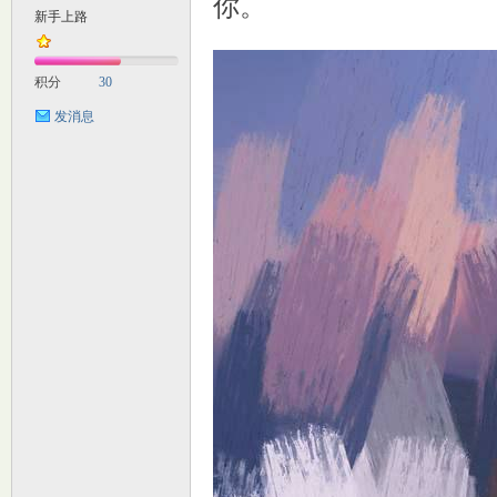
你。
新手上路
M
积分
30
发消息
自
习