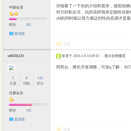
详细看了一下你的介绍和需求，感觉咱俩
中级会员
对方的私生活，玩的花样我肯定能给你新
sM的同时能让双方都达到性的高潮才是最爽的
积分
261
发消息
回复
st03111223
发表于 2026-1-8 14:49:45
|
显示全部楼层
同邢台，擅长开发调教，可加q了解，30552
3
8
142
主题
回帖
积分
注册会员
积分
142
发消息
回复