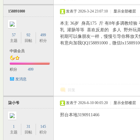
158891000
发表于 2026-3-24 23:07:10
|
显示全部楼层
本主 36岁 身高175 斤 有8年多调教经
乳 灌肠等等 喜欢反差的 多人 野外玩
57
92
499
初期可以像朋友一样，慢慢引导你释放天
主题
回帖
积分
有意向加我QQ158891000，微信lx1588910
中级会员
积分
499
发消息
回复
柒小爷
发表于 2026-6-10 00:05:20
|
显示全部楼层
邢台本地3190911466
1
31
145
主题
回帖
积分