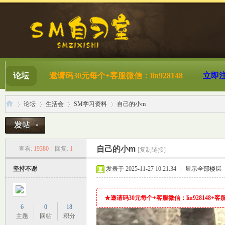
论坛
邀请码30元每个+客服微信：lin928148
立即
论坛
生活会
SM学习资料
自己的小m
S
»
›
›
›
自己的小m
查看:
19380
|
回复:
1
[复制链接]
坚持不谢
发表于 2025-11-27 10:21:34
|
显示全部楼层
★邀请码30元每个+客服微信：lin928148+客服QQ
6
0
18
主题
回帖
积分