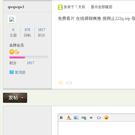
qwqwqw1
发表于
7 天前
|
显示全部楼层
免费看片 在线裸聊爽撸 搜网止222q.to
0
878
1817
主题
回帖
积分
金牌会员
积分
1817
发消息
回复