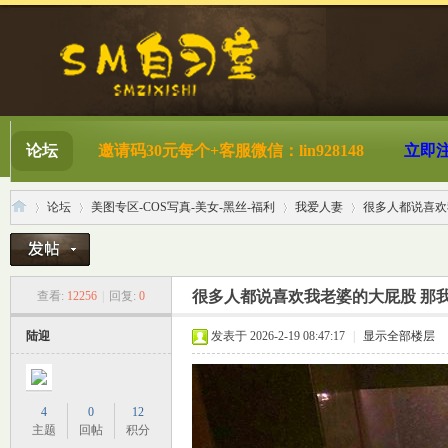
论坛
邀请码30元每个+客服微信：lin928148
立即
论坛
美图专区-COS写真-美女-黑丝-福利
我爱人妻
很多人都说喜欢我
S
»
›
›
›
很多人都说喜欢我老婆的大屁股 那
查看:
12256
|
回复:
0
陆迎
发表于 2026-2-19 08:47:17
|
显示全部楼层
4
0
12
主题
回帖
积分