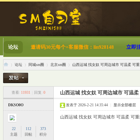
论坛
邀请码30元每个+客服微信：lin928148
立即
论坛
同城sm圈
北京sm圈
山西运城 找女奴 可周边城市 可温柔 可重口
S
»
›
›
›
山西运城 找女奴 可周边城市 可温柔
查看:
11931
|
回复:
0
DKSO0O
发表于 2026-2-21 14:35:44
|
显示全部楼层
山西运城 找女奴 可周边城市 可温柔 可重口 
22
112
373
主题
回帖
积分