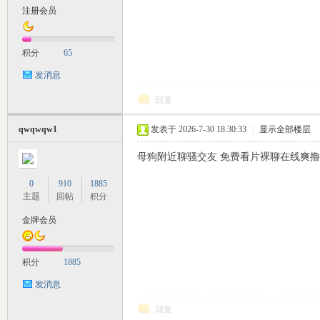
注册会员
M
积分
65
发消息
回复
qwqwqw1
发表于 2026-7-30 18:30:33
|
显示全部楼层
母狗附近聊骚交友 免费看片裸聊在线爽撸 空降
自
0
910
1885
主题
回帖
积分
金牌会员
积分
1885
发消息
回复
习