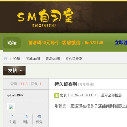
论坛
邀请码30元每个+客服微信：lin928148
立即
论坛
同城sm圈
青岛sm圈
持久留香啊
S
»
›
›
›
持久留香啊
查看:
11113
|
回复:
1
[复制链接]
qdxcb1997
发表于 2026-3-1 19:13:37
|
显示全部楼层
刚舔完一肥逼现在捂鼻子还能闻到嘴唇上
2
16
65
主题
回帖
积分