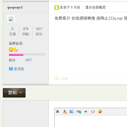
qwqwqw1
发表于
6 天前
|
显示全部楼层
免费看片 在线裸聊爽撸 搜网止222q.to
0
878
1817
主题
回帖
积分
金牌会员
室
积分
1817
发消息
回复
社