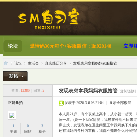
论坛
邀请码30元每个+客服微信：lin928148
立即
论坛
生活会
真实经历分享
发现表弟拿我妈妈衣服撸管
S
»
›
›
›
发现表弟拿我妈妈衣服撸管
查看:
12386
|
回复:
2
[复制链接]
正能量拍
发表于 2026-3-6 03:21:04
|
显示全部楼层
本人男21岁，有个表弟上高中，从小就一起玩
睡一屋。(说一下我家情况，我爸在外地不回来
床去找，发现表弟在卫生间里正拿我妈换下来的
1
0
3
还有我妈的各种内衣裤，我都不知道什么时候拍
主题
回帖
积分