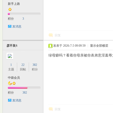
新手上路
M
积分
3
发消息
回复
彦不良S
发表于 2026-7-5 09:09:59
|
显示全部楼层
绿母癖吗？看着你母亲被你表弟意淫羞辱
自
1
22
382
主题
回帖
积分
中级会员
积分
382
发消息
回复
习