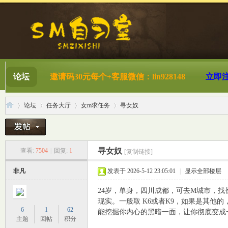
论坛
邀请码30元每个+客服微信：lin928148
立即
论坛
任务大厅
女m求任务
寻女奴
S
»
›
›
›
寻女奴
查看:
7504
|
回复:
1
[复制链接]
非凡
发表于 2026-5-12 23:05:01
|
显示全部楼层
24岁，单身，四川成都，可去M城市，找
现实。一般取 K6或者K9，如果是其他
6
1
62
能挖掘你内心的黑暗一面，让你彻底变成
主题
回帖
积分