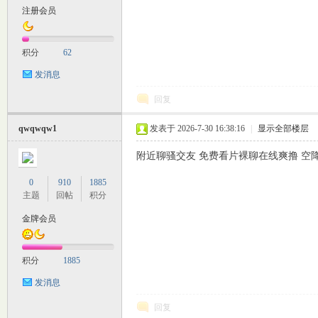
注册会员
M
积分
62
发消息
回复
qwqwqw1
发表于 2026-7-30 16:38:16
|
显示全部楼层
附近聊骚交友 免费看片裸聊在线爽撸 空降配对
自
0
910
1885
主题
回帖
积分
金牌会员
积分
1885
发消息
回复
习