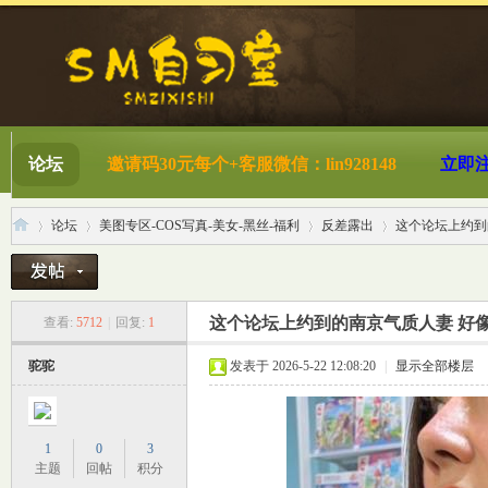
论坛
邀请码30元每个+客服微信：lin928148
立即
论坛
美图专区-COS写真-美女-黑丝-福利
反差露出
这个论坛上约到的
S
»
›
›
›
这个论坛上约到的南京气质人妻 好
查看:
5712
|
回复:
1
驼驼
发表于 2026-5-22 12:08:20
|
显示全部楼层
1
0
3
主题
回帖
积分