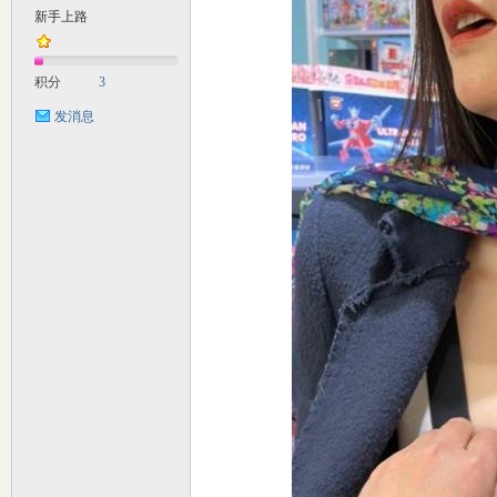
新手上路
M
积分
3
发消息
自
习