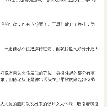
说，你老公怎么会知道呢？更何况他那么废物，养不起
虎的年龄，也有点想要了。王思佳放弃了挣扎，闭
，王思佳忍不住把脸转过去，但双腿也只好分开更大
好像有两边夹住羞耻的部位，微微隆起的部分有薄
困难，但陈老板还是伸出舌头在那柔软的隆起部位舔
从大腿的股间散发出来的强烈女人体味，吸引着嘴唇