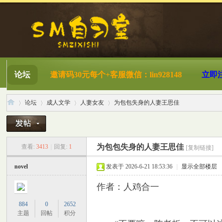
论坛
邀请码30元每个+客服微信：lin928148
立即
论坛
成人文学
人妻女友
为包包失身的人妻王思佳
S
»
›
›
›
为包包失身的人妻王思佳
查看:
3413
|
回复:
1
[复制链接]
novel
发表于 2026-6-21 18:53:36
|
显示全部楼层
作者：人鸡合一
884
0
2652
主题
回帖
积分