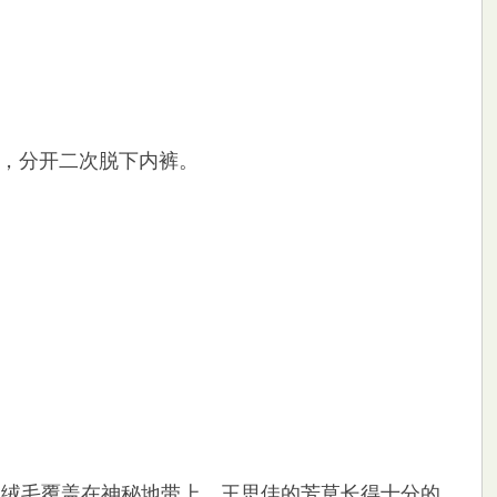
，分开二次脱下内裤。
绒毛覆盖在神秘地带上。王思佳的芳草长得十分的