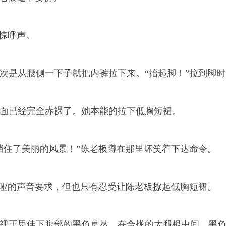
惊呼声。
是从腰侧一下子就把内裤拉下来。“抬起脚！”拉到脚时
已经完全赤裸了。她本能的拉下低胸短裙。
住了美丽的风景！”陈老板蹲在那里坏笑着下达命令。
哑的声音要求，但也只有忍受让陈老板撩起低胸短裙。
王思佳下腹部的黑色草丛。在合拢的大腿根中间，黑色