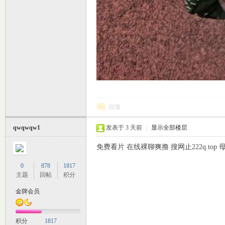
回复
qwqwqw1
发表于
3 天前
|
显示全部楼层
免费看片 在线裸聊爽撸 搜网止222q.to
0
878
1817
主题
回帖
积分
金牌会员
积分
1817