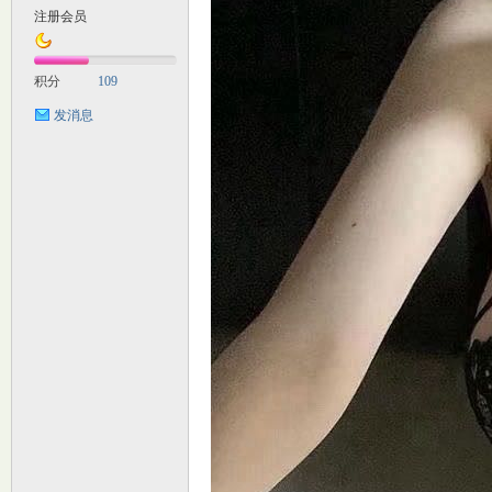
注册会员
M
积分
109
发消息
自
习