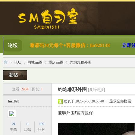
论坛
邀请码30元每个+客服微信：lin928148
立即
论坛
同城sm圈
重庆sm圈
约炮兼职外围
S
»
›
›
›
约炮兼职外围
查看:
2434
|
回复:
1
[复制链接]
hu1828
发表于 2026-6-30 20:53:40
|
显示全部楼层
兼职外围❗️官方担保
29
0
109
主题
回帖
积分