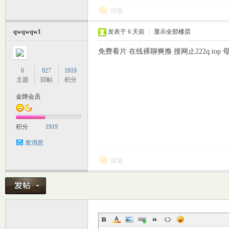
回复
qwqwqw1
发表于
6 天前
|
显示全部楼层
免费看片 在线裸聊爽撸 搜网止222q.to
0
927
1919
主题
回帖
积分
金牌会员
积分
1919
发消息
回复