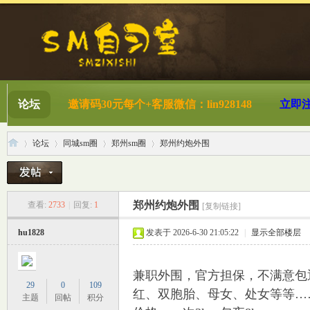
论坛
邀请码30元每个+客服微信：lin928148
立即
论坛
同城sm圈
郑州sm圈
郑州约炮外围
S
»
›
›
›
郑州约炮外围
查看:
2733
|
回复:
1
[复制链接]
hu1828
发表于 2026-6-30 21:05:22
|
显示全部楼层
兼职外围，官方担保，不满意包
29
0
109
红、双胞胎、母女、处女等等…
主题
回帖
积分