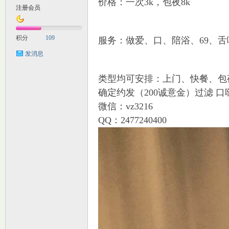
价格：一次3k，包夜8k
注册会员
M
积分
109
服务：做爱、口、陪浴、69、舌吻
发消息
类型均可安排：上门、快餐、包
确定约发（200诚意金）过滤 口
微信：vz3216
QQ：2477240400
自
习