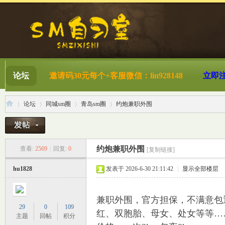
论坛
邀请码30元每个+客服微信：lin928148
立即
论坛
同城sm圈
青岛sm圈
约炮兼职外围
S
»
›
›
›
约炮兼职外围
查看:
2569
|
回复:
0
[复制链接]
hu1828
发表于 2026-6-30 21:11:42
|
显示全部楼层
兼职外围，官方担保，不满意包
29
0
109
红、双胞胎、母女、处女等等…
主题
回帖
积分