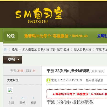
论坛
邀请码30元每个+客服微信：lin928148
立即
论坛
新人报道区-自我介绍-年龄-城市-爱好
新人自我介绍
宁波 32
S
»
›
›
›
宁波 32岁男s 擅长k6调教
查看:
2448
|
回复:
0
[复制链接]
大道永恒
发表于 2026-7-1 15:24:39
|
显示全部楼层
★邀请码30元每个+客服微信：lin928148+客服Q
1
0
3
宁波 32岁男s 擅长k6调教
主题
回帖
积分