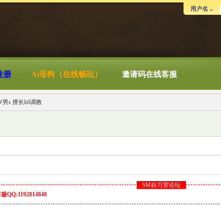
用户名
注册
Ai母狗（在线畅玩）
邀请码在线客服
岁男s 擅长k6调教
SM自习室论坛
Q:1192814848