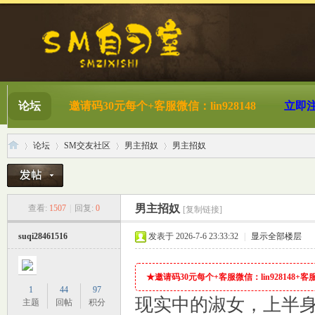
论坛
邀请码30元每个+客服微信：lin928148
立即
论坛
SM交友社区
男主招奴
男主招奴
S
»
›
›
›
男主招奴
查看:
1507
|
回复:
0
[复制链接]
suqi28461516
发表于 2026-7-6 23:33:32
|
显示全部楼层
★邀请码30元每个+客服微信：lin928148+客服QQ
1
44
97
现实中的淑女，上半
主题
回帖
积分