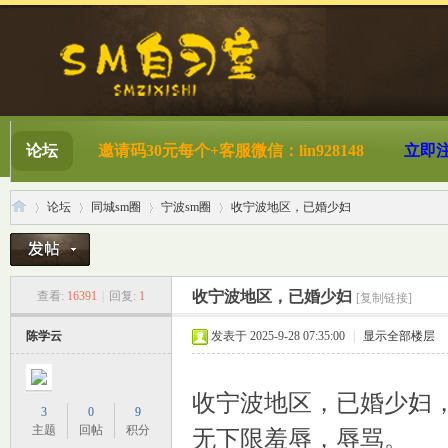
论坛
邀请码30元每个+客服微信：lin928148
立即
论坛
同城sm圈
宁波sm圈
收宁波地区，已婚少妇
S
»
›
›
›
收宁波地区，已婚少妇
查看:
16391
|
回复:
1
[复制链接]
陈学云
发表于 2025-9-28 07:35:00
|
显示全部楼层
收宁波地区，已婚少妇，
3
0
9
主题
回帖
积分
无下限羞辱，辱骂。