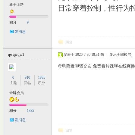
新手上路
日常穿着控制，性行为
M
积分
9
发消息
回复
qwqwqw1
发表于 2026-7-30 18:31:46
|
显示全部楼层
母狗附近聊骚交友 免费看片裸聊在线爽撸 空降
自
0
910
1885
主题
回帖
积分
金牌会员
积分
1885
发消息
回复
习