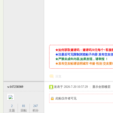
坛
★如何获取邀请码：邀请码30元每个+客服微信：lin
★注册后可无限制浏览帖子内容 发布交友
★严禁未成年内容,如果发现，请举报 ！
★发布交友帖请说明城市 年龄 性别 交友
回复
w147258369
发表于 2026-7-20 10:57:29
|
显示全部楼层
此帖仅作者可见
2
81
247
主题
回帖
积分