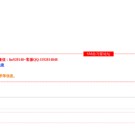
SM自习室论坛
928148+客服QQ:1192814848
信息
要求等信息。