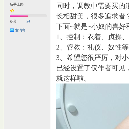
同时，调教中需要买的
新手上路
M
长相甜美，很多追求者？ 
积分
24
下面~就是~小奴的喜好
发消息
1、控制：衣着、贞操
2、管教：礼仪、奴性
3、希望您很严厉，对
已经设置了仅作者可见
自
就这样啦。
习