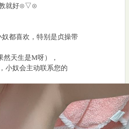
教就好⊙▽⊙
小奴都喜欢，特别是贞操带
果然天生是M呀），
，小奴会主动联系您的