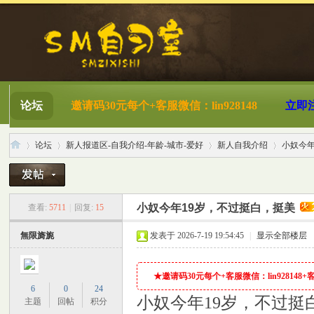
论坛
邀请码30元每个+客服微信：lin928148
立即
论坛
新人报道区-自我介绍-年龄-城市-爱好
新人自我介绍
小奴今年
S
»
›
›
›
小奴今年19岁，不过挺白，挺美
查看:
5711
|
回复:
15
無限旖旎
发表于 2026-7-19 19:54:45
|
显示全部楼层
★邀请码30元每个+客服微信：lin928148+客服Q
6
0
24
小奴今年19岁，不过挺
主题
回帖
积分