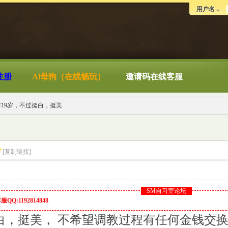
用户名
注册
Ai母狗（在线畅玩）
邀请码在线客服
19岁，不过挺白，挺美
[复制链接]
SM自习室论坛
Q:1192814848
白，挺美， 不希望调教过程有任何金钱交