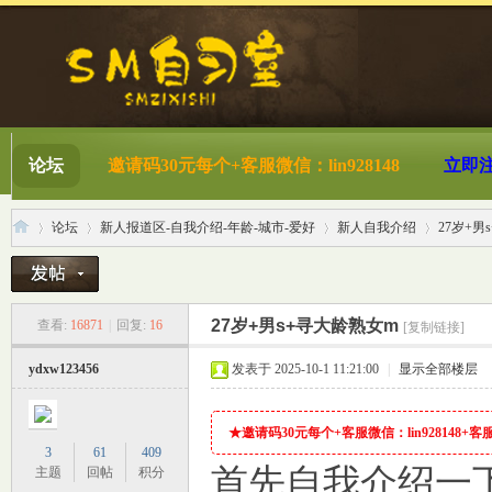
论坛
邀请码30元每个+客服微信：lin928148
立即
论坛
新人报道区-自我介绍-年龄-城市-爱好
新人自我介绍
27岁+男
S
»
›
›
›
27岁+男s+寻大龄熟女m
查看:
16871
|
回复:
16
[复制链接]
ydxw123456
发表于 2025-10-1 11:21:00
|
显示全部楼层
★邀请码30元每个+客服微信：lin928148+客服QQ
3
61
409
首先自我介绍一下
主题
回帖
积分