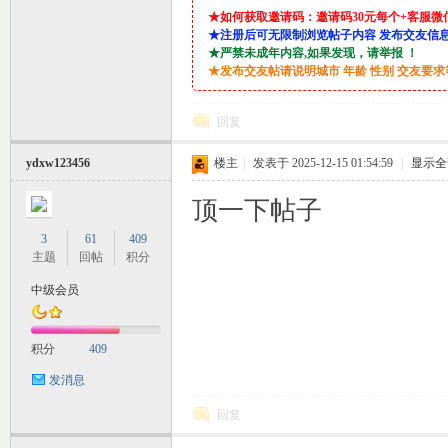
★如何获取邀请码：邀请码30元每个+客服微信：lin9
★注册后可无限制浏览帖子内容 发布交友信
★严禁未成年内容,如果发现，请举报 ！
★发布交友帖请说明城市 年龄 性别 交友要
回复
ydxw123456
楼主
|
发表于 2025-12-15 01:54:59
|
显示全
室
顶一下帖子
3
61
409
主题
回帖
积分
中级会员
积分
409
发消息
社
回复