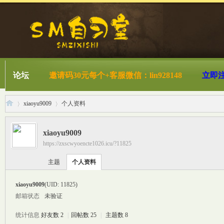
论坛
邀请码30元每个+客服微信：lin928148
立即
xiaoyu9009
个人资料
xiaoyu9009
https://zxscwyoencte1026.icu/?11825
S
›
›
主题
个人资料
xiaoyu9009
(UID: 11825)
邮箱状态
未验证
统计信息
好友数 2
|
回帖数 25
|
主题数 8