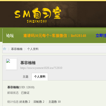
论坛
邀请码30元每个+客服微信：lin928148
立即
慕容楠楠
个人资料
慕容楠楠
https://zxscwyoencte1026.icu/?12610
S
›
›
主题
个人资料
慕容楠楠
(UID: 12610)
邮箱状态
已验证
统计信息
好友数 2
|
回帖数 2
|
主题数 10