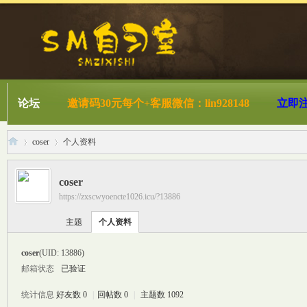
论坛
邀请码30元每个+客服微信：lin928148
立即
coser
个人资料
coser
https://zxscwyoencte1026.icu/?13886
S
›
›
主题
个人资料
coser
(UID: 13886)
邮箱状态
已验证
统计信息
好友数 0
|
回帖数 0
|
主题数 1092