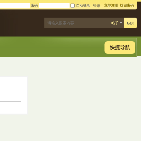
密码
自动登录
立即注册
找回密码
登录
帖子
GO!
快捷导航