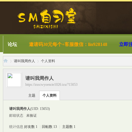
论坛
邀请码30元每个+客服微信：lin928148
立即
请叫我周作人
个人资料
请叫我周作人
https://zxscwyoencte1026.icu/?15053
S
›
›
主题
个人资料
请叫我周作人
(UID: 15053)
邮箱状态
未验证
统计信息
好友数 1
|
回帖数 13
|
主题数 1