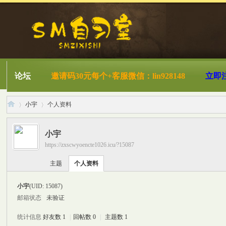
论坛
邀请码30元每个+客服微信：lin928148
立即
小宇
个人资料
小宇
https://zxscwyoencte1026.icu/?15087
S
›
›
主题
个人资料
小宇
(UID: 15087)
邮箱状态
未验证
统计信息
好友数 1
|
回帖数 0
|
主题数 1