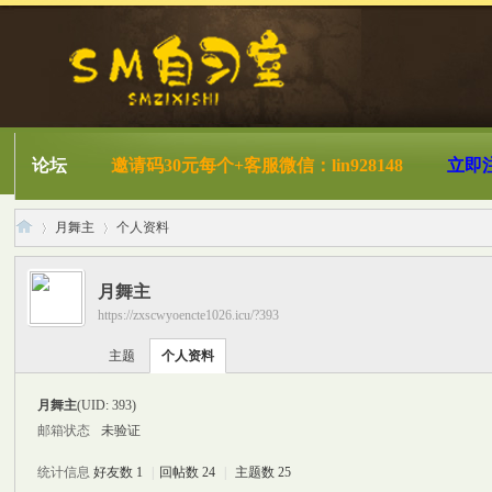
论坛
邀请码30元每个+客服微信：lin928148
立即
月舞主
个人资料
月舞主
https://zxscwyoencte1026.icu/?393
S
›
›
主题
个人资料
月舞主
(UID: 393)
邮箱状态
未验证
统计信息
好友数 1
|
回帖数 24
|
主题数 25