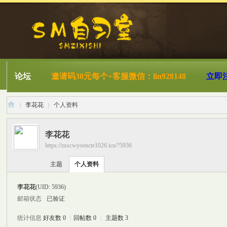
论坛
邀请码30元每个+客服微信：lin928148
立即
李花花
个人资料
李花花
https://zxscwyoencte1026.icu/?5936
S
›
›
主题
个人资料
李花花
(UID: 5936)
邮箱状态
已验证
统计信息
好友数 0
|
回帖数 0
|
主题数 3