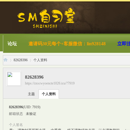
论坛
邀请码30元每个+客服微信：lin928148
立即
82628396
个人资料
82628396
https://zxscwyoencte1026.icu/?7919
S
›
›
主题
个人资料
82628396
(UID: 7919)
邮箱状态
未验证
个人签名