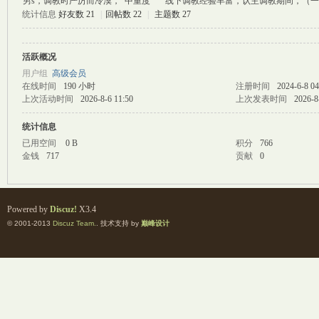
男s，调教时严厉而冷漠， 中重度 线下调教经验丰富，认主调教期间，（一
统计信息
好友数 21
|
回帖数 22
|
主题数 27
M
活跃概况
用户组
高级会员
在线时间
190 小时
注册时间
2024-6-8 04
上次活动时间
2026-8-6 11:50
上次发表时间
2026-8
统计信息
已用空间
0 B
积分
766
金钱
717
贡献
0
自
Powered by
Discuz!
X3.4
© 2001-2013
Discuz Team.
. 技术支持 by
巅峰设计
习