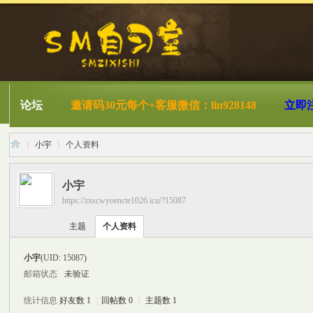
论坛
邀请码30元每个+客服微信：lin928148
立即
小宇
个人资料
小宇
https://zxscwyoencte1026.icu/?15087
S
›
›
主题
个人资料
小宇
(UID: 15087)
邮箱状态
未验证
统计信息
好友数 1
|
回帖数 0
|
主题数 1