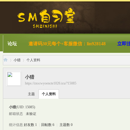
论坛
邀请码30元每个+客服微信：lin928148
立即
小猎
个人资料
小猎
https://zxscwyoencte1026.icu/?15085
S
›
›
主题
个人资料
小猎
(UID: 15085)
邮箱状态
未验证
统计信息
好友数 1
|
回帖数 6
|
主题数 0