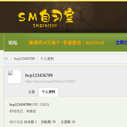
论坛
邀请码30元每个+客服微信：lin928148
立即
lwp123456789
个人资料
lwp123456789
https://zxscwyoencte1026.icu/?15025
S
›
›
主题
个人资料
lwp123456789
(UID: 15025)
邮箱状态
未验证
统计信息
好友数 1
|
回帖数 59
|
主题数 18