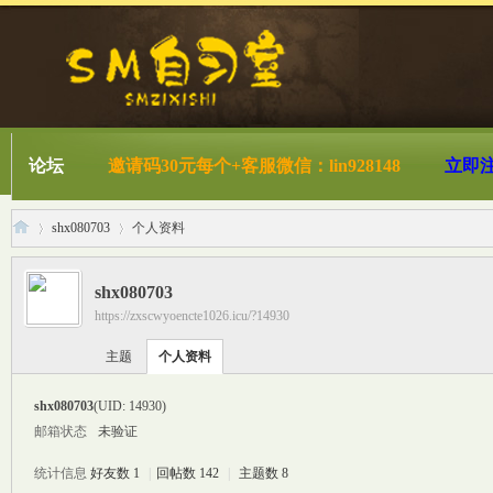
论坛
邀请码30元每个+客服微信：lin928148
立即
shx080703
个人资料
shx080703
https://zxscwyoencte1026.icu/?14930
S
›
›
主题
个人资料
shx080703
(UID: 14930)
邮箱状态
未验证
统计信息
好友数 1
|
回帖数 142
|
主题数 8